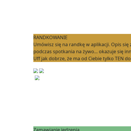
RANDKOWANIE
Umówisz się na randkę w aplikacji. Opis się
podczas spotkania na żywo... okazuje się inn
Uff jak dobrze, że ma od Ciebie tylko TEN d
Zamawianie jedzenia