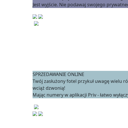
Jest wyjście. Nie podawaj swojego prywatne
SPRZEDAWANIE ONLINE
Twój zasłużony fotel przykuł uwagę wielu 
wciąż dzwonią!
Mając numery w aplikacji Priv - łatwo wyłącz