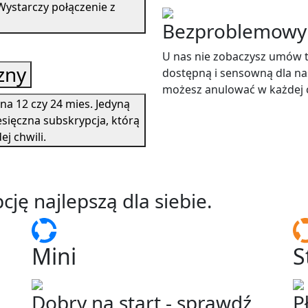
 Wystarczy połączenie z
Bezproblemowy i
U nas nie zobaczysz umów t
zny
dostępną i sensowną dla nas
możesz anulować w każdej c
a 12 czy 24 mies. Jedyną
esięczna subskrypcja, którą
j chwili.
cję najlepszą dla siebie.
Mini
S
Dobry na start - sprawdź
P