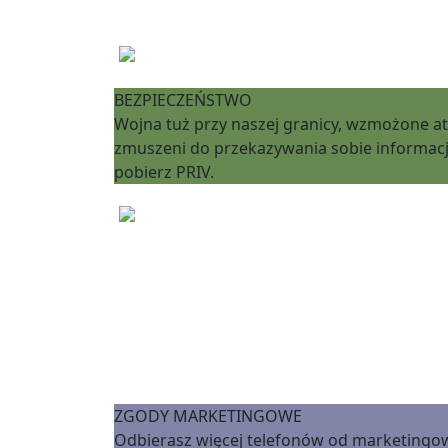
BEZPIECZEŃSTWO
Wojna tuż przy naszej granicy, wzmożone ata
zmuszeni do przekazywania sobie informacji, 
pobierz PRIV.
ZGODY MARKETINGOWE
Odbierasz więcej telefonów od marketingowc