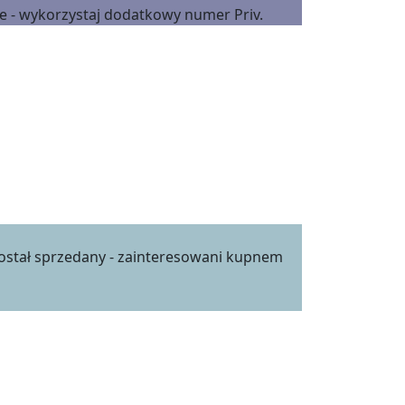
ie - wykorzystaj dodatkowy numer Priv.
został sprzedany - zainteresowani kupnem