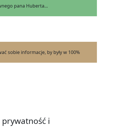
wnego pana Huberta...
wać sobie informacje, by były w 100%
 prywatność i