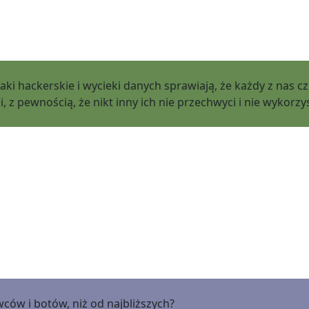
ki hackerskie i wycieki danych sprawiają, że każdy z nas c
z pewnością, że nikt inny ich nie przechwyci i nie wykorzyst
ów i botów, niż od najbliższych?