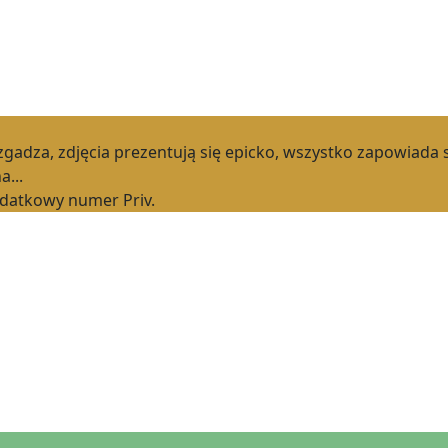
 zgadza, zdjęcia prezentują się epicko, wszystko zapowiada 
a...
odatkowy numer Priv.