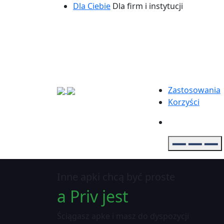
Dla Ciebie
Dla firm i instytucji
Zastosowania
Korzyści
Inne apki chcą być proste
a Priv jest
Ściągasz apke i masz do dyspozycji