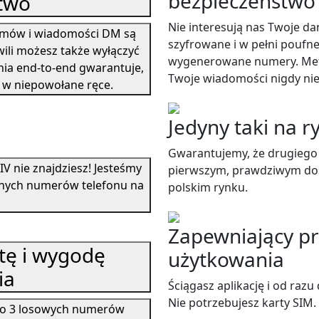
bezpieczeństwo
two
Nie interesują nas Twoje d
rozmów i wiadomości DM są
szyfrowane i w pełni poufne
wili możesz także wyłączyć
wygenerowane numery. Meto
a end-to-end gwarantuje,
Twoje wiadomości nigdy nie
ą w niepowołane ręce.
Jedyny taki na r
Gwarantujemy, że drugiego t
V nie znajdziesz! Jesteśmy
pierwszym, prawdziwym do
nych numerów telefonu na
polskim rynku.
Zapewniający pr
tę i wygodę
użytkowania
ia
Ściągasz aplikację i od raz
Nie potrzebujesz karty SIM.
z do 3 losowych numerów