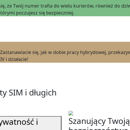
ę, że Twój numer trafia do wielu kurierów, również do dzi
órymi poczujesz się bezpieczniej.
 Zastanawiacie się, jak w dobie pracy hybrydowej, przekazy
V i działacie!
y SIM i długich
Szanujący Twoją
ywatność i