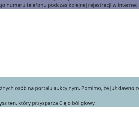
go numeru telefonu podczas kolejnej rejestracji w internec
różnych osób na portalu aukcyjnym. Pomimo, że już dawno 
ysz ten, który przysparza Cię o ból głowy.