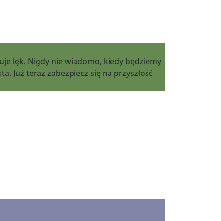
zuje lęk. Nigdy nie wiadomo, kiedy będziemy
a. Już teraz zabezpiecz się na przyszłość –