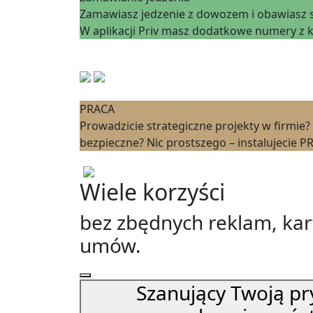
Zamawiasz jedzenie z dowozem i obawiasz si
W aplikacji Priv masz dodatkowe numery z kt
PRACA
Prowadzicie strategiczne projekty w firmie?
bezpieczne? Nic prostszego – instalujecie PRI
Wiele korzyści
bez zbędnych reklam, kart
umów.
Szanujący Twoją pr